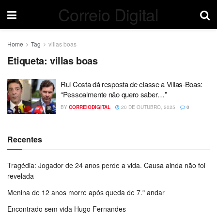
Correio Digital
Home
Tag
villas boas
Etiqueta:
villas boas
Rui Costa dá resposta de classe a Villas-Boas:
“Pessoalmente não quero saber…”
BY
CORREIODIGITAL
20 DE OUTUBRO, 2025
0
Recentes
Tragédia: Jogador de 24 anos perde a vida. Causa ainda não foi
revelada
Menina de 12 anos morre após queda de 7.º andar
Encontrado sem vida Hugo Fernandes