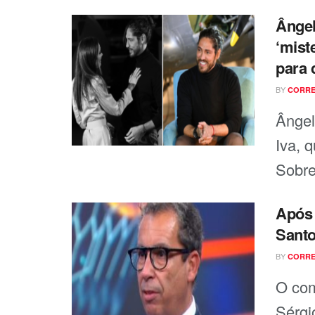
Ângel
‘mist
para 
BY
CORRE
Ângel
Iva, 
Sobre
Após 
Santo
BY
CORRE
O com
Sérgi