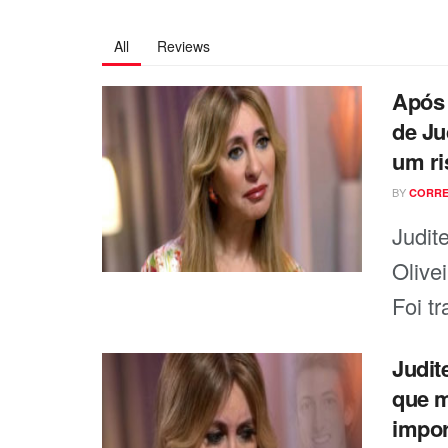
All
Reviews
Após 
de Ju
um ri
BY
CORRE
Judit
Olivei
Foi t
Judit
que m
impor