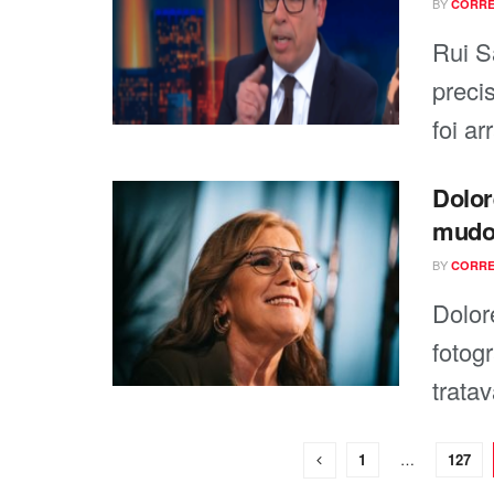
BY
CORRE
Rui S
preci
foi a
Dolor
mudo
BY
CORRE
Dolor
fotogr
tratav
1
…
127