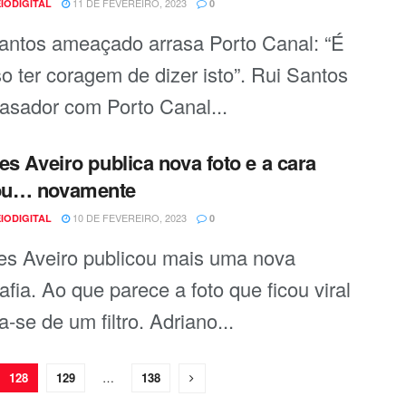
11 DE FEVEREIRO, 2023
IODIGITAL
0
antos ameaçado arrasa Porto Canal: “É
so ter coragem de dizer isto”. Rui Santos
rrasador com Porto Canal...
es Aveiro publica nova foto e a cara
u… novamente
10 DE FEVEREIRO, 2023
IODIGITAL
0
es Aveiro publicou mais uma nova
afia. Ao que parece a foto que ficou viral
a-se de um filtro. Adriano...
128
129
…
138