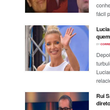
conhe
fácil 
Lucia
quem
BY
CORRE
Depoi
turbu
Lucia
relac
Rui S
direto