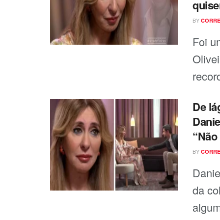
quise
BY
CORRE
Foi u
Olivei
recor
De lá
Danie
“Não 
BY
CORRE
Danie
da co
algum