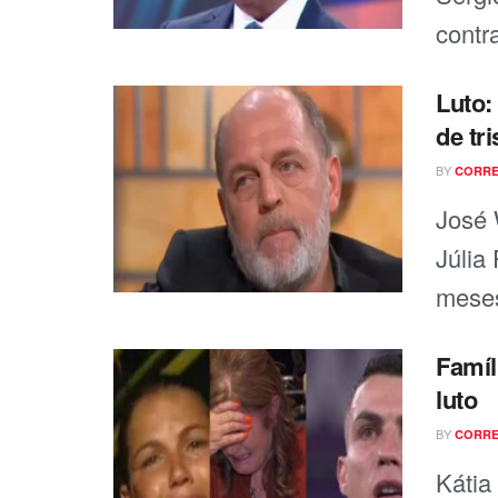
contr
Luto:
de tr
BY
CORRE
José 
Júlia
meses
Famíl
luto
BY
CORRE
Kátia