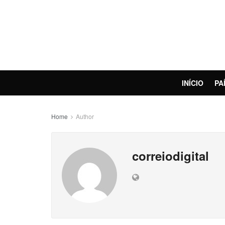
INÍCIO
PA
Home
Author
correiodigital