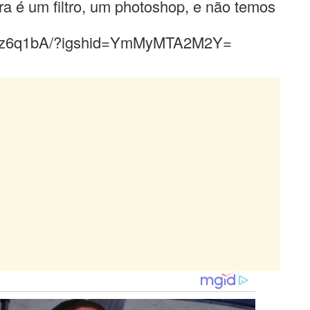
ra é um filtro, um photoshop, e não temos
b-5z6q1bA/?igshid=YmMyMTA2M2Y=