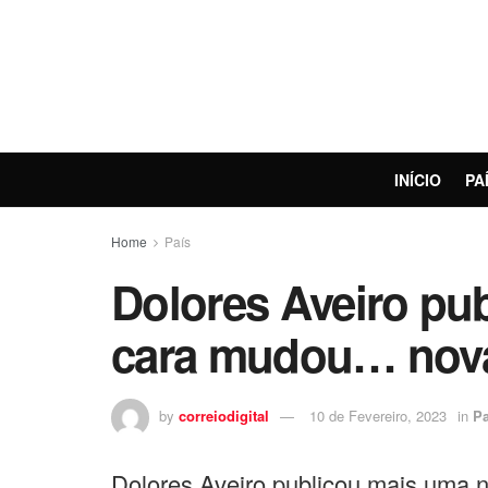
INÍCIO
PA
Home
País
Dolores Aveiro pub
cara mudou… nov
by
correiodigital
10 de Fevereiro, 2023
in
Pa
Dolores Aveiro publicou mais uma no