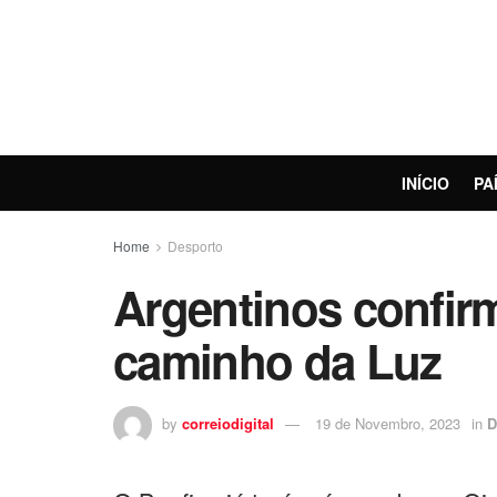
INÍCIO
PA
Home
Desporto
Argentinos confir
caminho da Luz
by
correiodigital
19 de Novembro, 2023
in
D