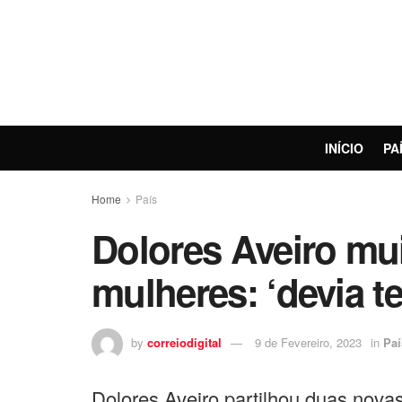
INÍCIO
PA
Home
País
Dolores Aveiro mui
mulheres: ‘devia t
by
correiodigital
9 de Fevereiro, 2023
in
Paí
Dolores Aveiro partilhou duas novas