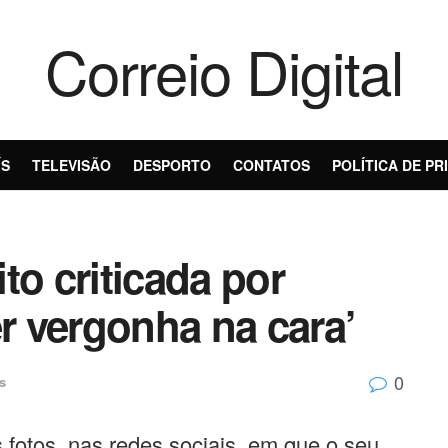
Correio Digital
ÍS
TELEVISÃO
DESPORTO
CONTATOS
POLÍTICA DE PR
to criticada por
er vergonha na cara’
0
s
 fotos, nas redes sociais, em que o seu