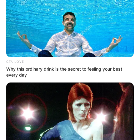
De acordo com a SIC, Raquel ouviu um
forte embate e nunca mais ouviu a filha.
Portanto, a mãe ouviu o acidente que tirou
a vida à filha. Fontes próximas da mulher
contaram à SIC que Raquel Madeira ouviu
esse último estrondo e nunca mais ouviu a
filha.
A cantora seguia num Smart, na A2, e
perdeu a vida após ter sido abalroada por
um Audi. O condutor deste carro terá
acusado uma taxa de alcoolemia superior
a 1,2 g/l, segundo informações do jornal
Correio da Manhã.