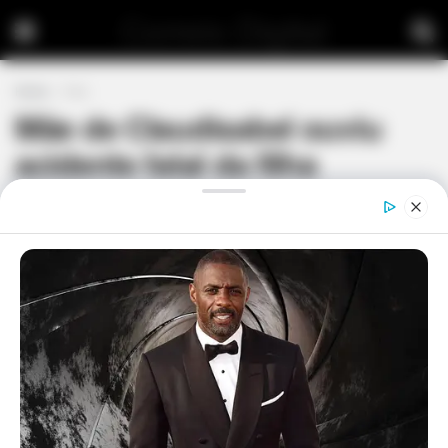
Correio Digital
Home
País
Mãe de Claudisabel ouviu
acidente fatal da filha
by
correiodigital
5 de Janeiro, 2023
Raquel Madeira apercebeu-se do impacto
que tirou a vida da sua única filha, a
cantora portuguesa Claudisabel, de acordo
com novas informações sobre o trágico
acidente. Foi na madrugada de 19 de
dezembro que a artista, de 46 anos,
perdeu a vida, quando regressava a casa,
no Algarve, depois de mais uma atuação.