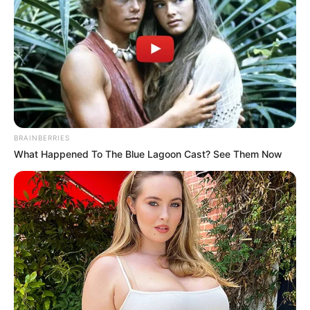
Geralmente, a mãe, Raquel Madeira,
acompanhava Claudisabel sempre que ela
tinha apresentações, como esta, para o
programa Domingão, para que esta não
tivesse que viajar tantas horas sozinha.
Porém, ainda a recuperar de um AVC,
Raquel não pode acompanhar a filha
presencialmente.
No entanto, a cantora terá recorrido à mãe,
no regresso a casa. Eram cerca das duas
horas da manhã, quando se deu o
acidente, mas Claudisabel estava em
chamada com a mãe, pelos últimos 45
minutos. Por não se estar a sentir bem, a
cantora telefonou à mãe, tarde da noite, e