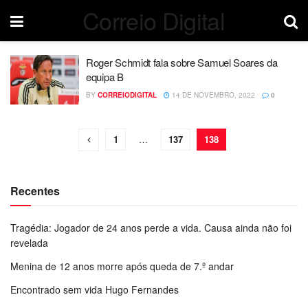
Correio Digital
Roger Schmidt fala sobre Samuel Soares da
equipa B
BY
CORREIODIGITAL
14 DE NOVEMBRO, 2022
0
1
…
137
138
Recentes
Tragédia: Jogador de 24 anos perde a vida. Causa ainda não foi
revelada
Menina de 12 anos morre após queda de 7.º andar
Encontrado sem vida Hugo Fernandes